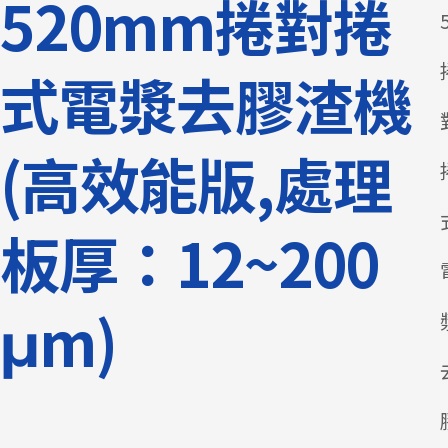
520mm捲對捲
式電漿去膠渣機
(高效能版,處理
板厚：12~200
μm)