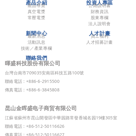
產品介紹
投資人專區
產品導覽
公開說明書
真空電漿
財務資訊
常壓電漿
股東專欄
法人說明會
新聞中心
人才計畫
最新消息
員工福利
活動訊息
人才招募計畫
技術／產業專欄
聯絡我們
暉盛科技股份有限公司
台灣台南市709035安南區科技五路100號
聯絡電話 : +886-6-2915500
傳真電話 : +886-6-3845808
昆山金晖盛电子商贸有限公司
江蘇省蘇州市昆山開發區中華园路常發香城名园19樓305室
聯絡電話 : +86-512-50116626
傳真電話 : +86-512-50116627