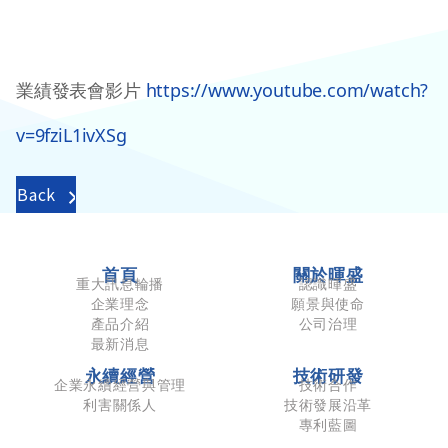
業績發表會影片
https://www.youtube.com/watch?
v=9fziL1ivXSg
Back
首頁
關於暉盛
重大訊息輪播
認識暉盛
企業理念
願景與使命
產品介紹
公司治理
最新消息
永續經營
技術研發
企業永續經營與管理
技術合作
利害關係人
技術發展沿革
專利藍圖