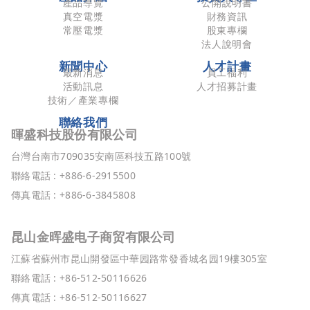
產品導覽
公開說明書
真空電漿
財務資訊
常壓電漿
股東專欄
法人說明會
新聞中心
人才計畫
最新消息
員工福利
活動訊息
人才招募計畫
技術／產業專欄
聯絡我們
暉盛科技股份有限公司
台灣台南市709035安南區科技五路100號
聯絡電話 : +886-6-2915500
傳真電話 : +886-6-3845808
昆山金晖盛电子商贸有限公司
江蘇省蘇州市昆山開發區中華园路常發香城名园19樓305室
聯絡電話 : +86-512-50116626
傳真電話 : +86-512-50116627