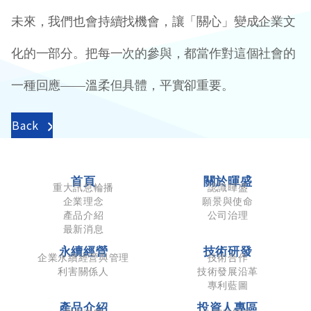
未來，我們也會持續找機會，讓「關心」變成企業文
化的一部分。把每一次的參與，都當作對這個社會的
一種回應
——
溫柔但具體，平實卻重要。
Back
首頁
關於暉盛
重大訊息輪播
認識暉盛
企業理念
願景與使命
產品介紹
公司治理
最新消息
永續經營
技術研發
企業永續經營與管理
技術合作
利害關係人
技術發展沿革
專利藍圖
產品介紹
投資人專區