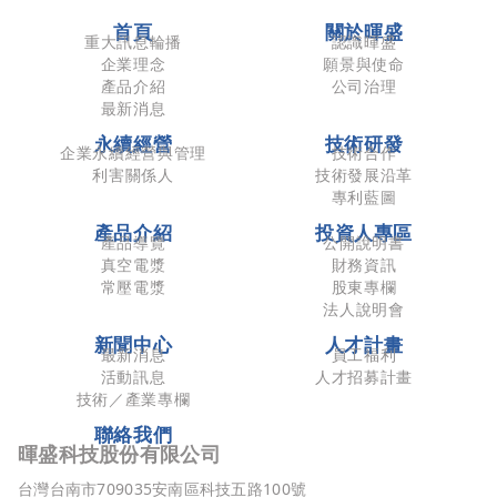
首頁
關於暉盛
重大訊息輪播
認識暉盛
企業理念
願景與使命
產品介紹
公司治理
最新消息
永續經營
技術研發
企業永續經營與管理
技術合作
利害關係人
技術發展沿革
專利藍圖
產品介紹
投資人專區
產品導覽
公開說明書
真空電漿
財務資訊
常壓電漿
股東專欄
法人說明會
新聞中心
人才計畫
最新消息
員工福利
活動訊息
人才招募計畫
技術／產業專欄
聯絡我們
暉盛科技股份有限公司
台灣台南市709035安南區科技五路100號