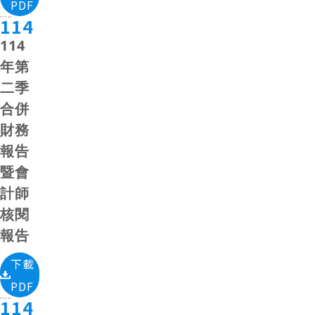
PDF
114
114
年第
二季
合併
財務
報告
暨會
計師
核閱
報告
下載
PDF
114