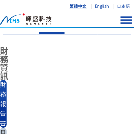
繁體中文
English
日本語
公開說明書
財務資訊
股東專欄
法人說明會
財
務
資
訊
財
務
報
告
書
月