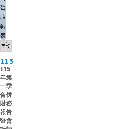
營
收
報
表
115
115
年第
一季
合併
財務
報告
暨會