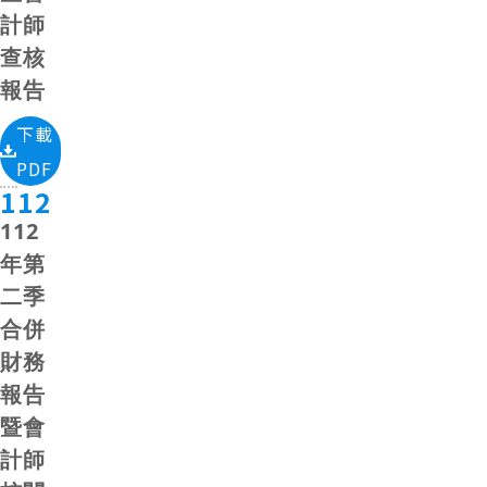
計師
查核
報告
下載
PDF
112
112
年第
二季
合併
財務
報告
暨會
計師