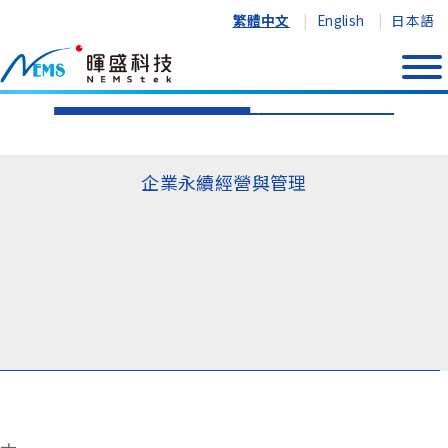
繁體中文
English
日本語
企業永續經營與管理
利害關係人
提升經營韌性
企業永續經營與管理
企業營運與治理