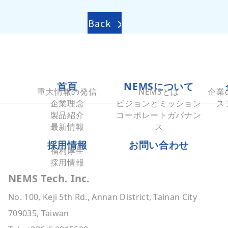
Back
首頁
NEMSについて
重大情報の発信
NEMSとは
企業
企業理念
ビジョンとミッション
ス
製品紹介
コーポレートガバナン
最新情報
ス
採用情報
お問い合わせ
福利厚生
採用情報
NEMS Tech. Inc.
No. 100, Keji 5th Rd., Annan District, Tainan City
709035, Taiwan