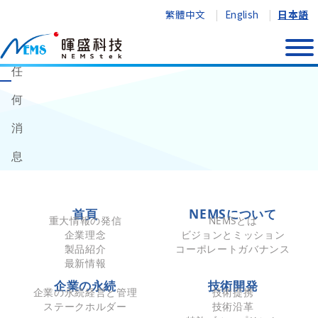
繁體中文
English
日本語
無
最新情報
イベント情報
テクノロジー／産業
任
何
消
息
首頁
NEMSについて
重大情報の発信
NEMSとは
企業理念
ビジョンとミッション
製品紹介
コーポレートガバナンス
最新情報
企業の永続
技術開発
企業の永続経営と管理
技術提携
ステークホルダー
技術沿革